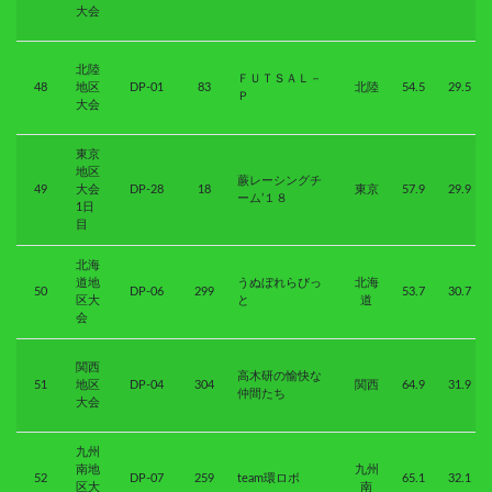
大会
北陸
ＦＵＴＳＡＬ－
48
地区
DP-01
83
北陸
54.5
29.5
Ｐ
大会
東京
地区
蕨レーシングチ
49
大会
DP-28
18
東京
57.9
29.9
ーム’１８
1日
目
北海
道地
うぬぼれらびっ
北海
50
DP-06
299
53.7
30.7
区大
と
道
会
関西
高木研の愉快な
51
地区
DP-04
304
関西
64.9
31.9
仲間たち
大会
九州
南地
九州
52
DP-07
259
team環ロボ
65.1
32.1
区大
南