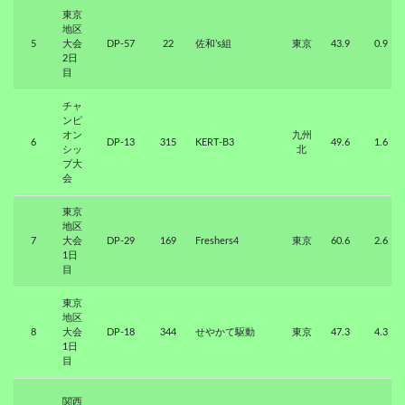
東京
地区
5
大会
DP-57
22
佐和’s組
東京
43.9
0.9
2日
目
チャ
ンピ
オン
九州
6
DP-13
315
KERT-B3
49.6
1.6
シッ
北
プ大
会
東京
地区
7
大会
DP-29
169
Freshers4
東京
60.6
2.6
1日
目
東京
地区
8
大会
DP-18
344
せやかて駆動
東京
47.3
4.3
1日
目
関西