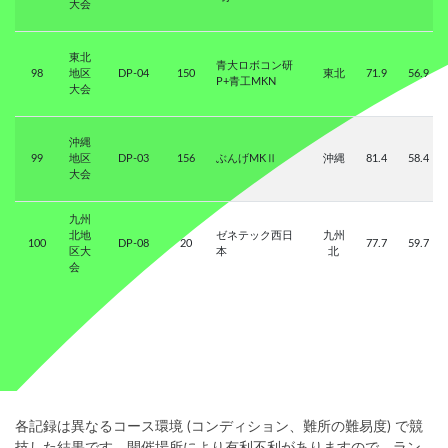
大会
東北
青大ロボコン研
98
地区
DP-04
150
東北
71.9
56.9
P+青工MKN
大会
沖縄
99
地区
DP-03
156
ぶんげMKⅡ
沖縄
81.4
58.4
大会
九州
北地
ゼネテック西日
九州
100
DP-08
20
77.7
59.7
区大
本
北
会
各記録は異なるコース環境 (コンディション、難所の難易度) で競