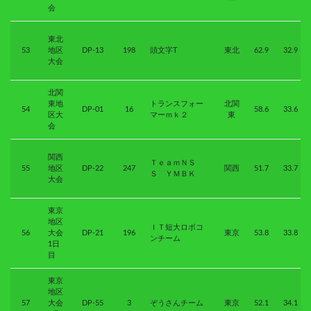
会
東北
53
地区
DP-13
198
頭文字T
東北
62.9
32.9
大会
北関
東地
トランスフォー
北関
54
DP-01
16
58.6
33.6
区大
マーｍｋ２
東
会
関西
ＴｅａｍＮＳ
55
地区
DP-22
247
関西
51.7
33.7
Ｓ ＹＭＢＫ
大会
東京
地区
ＩＴ短大ロボコ
56
大会
DP-21
196
東京
53.8
33.8
ンチーム
1日
目
東京
地区
57
大会
DP-55
3
ぞうさんチーム
東京
52.1
34.1