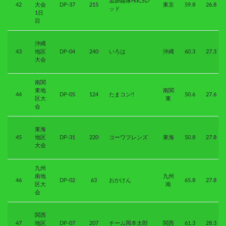
追跡線隊HiICSレ
42
大会
DP-37
215
東京
59.8
26.8
ッド
1日
目
沖縄
43
地区
DP-04
240
いろは
沖縄
60.3
27.3
大会
南関
東地
南関
44
DP-05
124
たまコン!!
50.6
27.6
区大
東
会
東海
45
地区
DP-31
220
コーワフレンズ
東海
50.8
27.8
大会
九州
南地
九州
46
DP-02
63
おかけん
65.8
27.8
区大
南
会
関西
47
地区
DP-07
207
チーム岡本太郎
関西
61.3
28.3