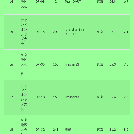
14
地区
DP-09
2
TeamDART
東海
54.9
6.9
大会
チャ
ンピ
オン
ｔａｄａｉｍ
15
DP-15
202
東京
47.1
7.1
シッ
ａ Ｇ３
プ大
会
東京
地区
16
大会
DP-35
168
Freshers3
東京
55.3
7.3
1日
目
チャ
ンピ
オン
17
DP-18
168
Freshers3
東京
55.6
7.6
シッ
プ大
会
東京
地区
18
大会
DP-32
241
熊猫
東京
51.2
8.2