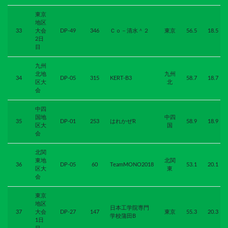
東京
地区
33
大会
DP-49
346
Ｃｏ－清水＾２
東京
56.5
18.5
2日
目
九州
北地
九州
34
DP-05
315
KERT-B3
58.7
18.7
区大
北
会
中四
国地
中四
35
DP-01
253
はれかぜR
58.9
18.9
区大
国
会
北関
東地
北関
36
DP-05
60
TeamMONO2018
53.1
20.1
区大
東
会
東京
地区
日本工学院専門
37
大会
DP-27
147
東京
55.3
20.3
学校蒲田B
1日