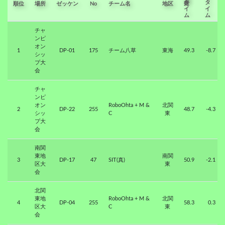
走行タイム
順位
場所
ゼッケン
No
チーム名
地区
チャ
ンピ
オン
1
DP-01
175
チーム八草
東海
49.3
-8.7
シッ
プ大
会
チャ
ンピ
オン
RoboOhta + M &
北関
2
DP-22
255
48.7
-4.3
シッ
C
東
プ大
会
南関
東地
南関
3
DP-17
47
SIT(真)
50.9
-2.1
区大
東
会
北関
東地
RoboOhta + M &
北関
4
DP-04
255
58.3
0.3
区大
C
東
会