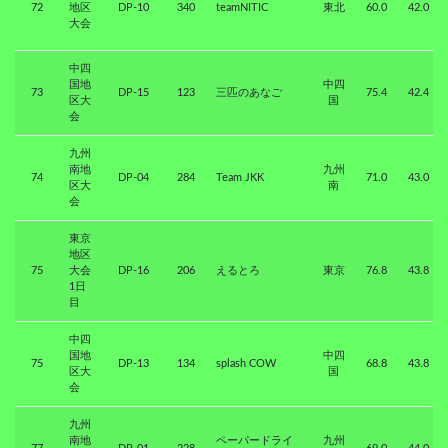
72
地区
DP-10
340
teamNITIC
東北
60.0
42.0
大会
中四
国地
中四
73
DP-15
123
三匹のあなご
75.4
42.4
区大
国
会
九州
南地
九州
74
DP-04
284
Team JKK
71.0
43.0
区大
南
会
東京
地区
75
大会
DP-16
206
えるとろ
東京
76.8
43.8
1日
目
中四
国地
中四
75
DP-13
134
splash COW
68.8
43.8
区大
国
会
九州
南地
ペーパードライ
九州