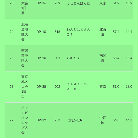
23
大会
DP-36
239
ふせどんぱんだ
東京
51.9
13.9
1日
目
北海
道地
わんどはどさん
北海
24
DP-10
316
57.4
14.4
区大
こ！
道
会
南関
東地
南関
25
DP-10
301
YUCKEY
58.4
15.4
区大
東
会
東京
地区
ｔａｄａｉｍ
26
大会
DP-38
202
東京
51.0
16.0
ａ Ｇ３
1日
目
チャ
ンピ
オン
中四
27
DP-12
253
はれかぜR
56.3
16.3
シッ
国
プ大
会