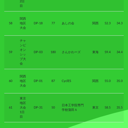
2日
目
関西
58
地区
DP-18
77
あしの会
関西
52.3
34.3
大会
チャ
ンピ
オン
59
DP-03
180
さんかわーズ
東海
59.4
34.4
シッ
プ大
会
関西
60
地区
DP-01
87
CyclES
関西
55.0
35.0
大会
東京
地区
日本工学院専門
61
大会
DP-31
50
東京
58.5
35.5
学校蒲田Ａ
1日
目