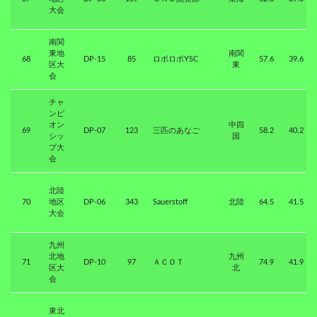
大会
南関
東地
南関
68
DP-15
85
ロボロボYSC
57.6
39.6
区大
東
会
チャ
ンピ
オン
中四
69
DP-07
123
三匹のあなご
58.2
40.2
シッ
国
プ大
会
北陸
70
地区
DP-06
343
Sauerstoff
北陸
64.5
41.5
大会
九州
北地
九州
71
DP-10
97
ＡＣＯＴ
74.9
41.9
区大
北
会
東北