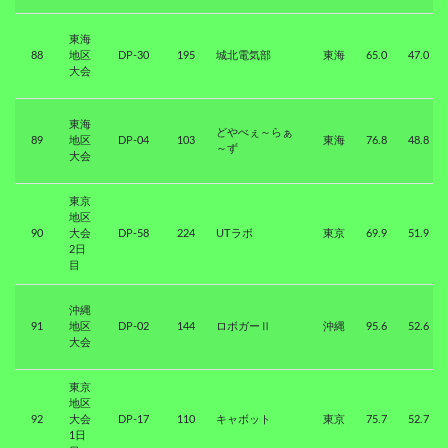
東海
88
地区
DP-30
195
城北電気部
東海
65.0
47.0
大会
東海
どやべぇ～らぁ
89
地区
DP-04
103
東海
76.8
48.8
～ず
大会
東京
地区
90
大会
DP-58
224
UTラボ
東京
69.9
51.9
2日
目
沖縄
91
地区
DP-02
144
ロボガーⅡ
沖縄
95.6
52.6
大会
東京
地区
92
大会
DP-17
110
キャボット
東京
75.7
52.7
1日