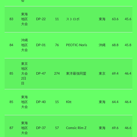
会
東海
83
地区
DP-22
11
ストロボ
東海
63.6
45.6
大会
沖縄
84
地区
DP-01
76
PEOTIC-Noris
沖縄
68.8
45.8
大会
東京
地区
85
大会
DP-47
274
東洋最強同盟
東京
69.4
46.4
2日
目
東海
85
地区
DP-40
15
Kitt
東海
64.4
46.4
大会
東海
87
地区
DP-37
57
Comsic Rim Z
東海
69.6
46.6
大会