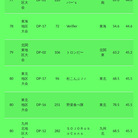
77
DP-01
228
69.0
44.0
区大
バー’ｓ
南
会
東海
78
地区
DP-17
72
Verifier
東海
54.6
44.6
大会
北関
東地
北関
79
DP-02
106
トロンだー
63.2
45.2
区大
東
会
東北
80
地区
DP-17
96
杜こんぶＪｒ
東北
68.5
45.5
大会
東北
80
地区
DP-16
251
野菜食べ隊
東北
78.5
45.5
大会
九州
北地
ＳＯＪＯＲｏｂ
九州
80
DP-12
282
68.5
45.5
区大
ｏＣｏｎｓ
北