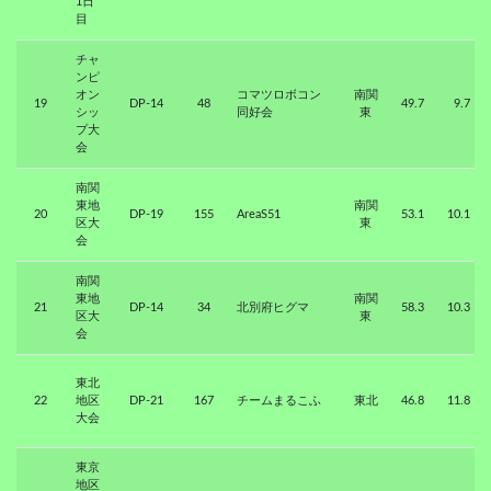
1日
目
チャ
ンピ
オン
コマツロボコン
南関
19
DP-14
48
49.7
9.7
シッ
同好会
東
プ大
会
南関
東地
南関
20
DP-19
155
AreaS51
53.1
10.1
区大
東
会
南関
東地
南関
21
DP-14
34
北別府ヒグマ
58.3
10.3
区大
東
会
東北
22
地区
DP-21
167
チームまるこふ
東北
46.8
11.8
大会
東京
地区