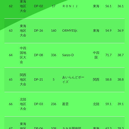
東海
62
地区
DP-02
17
ＲＯＮＩＪ
東海
56.1
36.1
大会
東海
63
地区
DP-26
160
ORMYESjr.
東海
54.9
36.9
大会
中四
国地
中四
64
DP-08
336
Sanzo-D
71.7
38.7
区大
国
会
関西
あいらんどボー
65
地区
DP-21
5
関西
58.8
38.8
イズ
大会
北陸
66
地区
DP-03
236
叢雲
北陸
59.1
39.1
大会
東海
67
地区
DP-06
109
ＳＮＢ開発部
東海
62.3
39.3