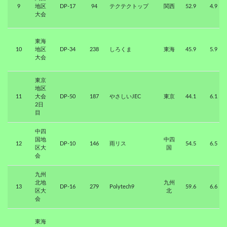
9
地区
DP-17
94
テクテクトップ
関西
52.9
4.9
大会
東海
10
地区
DP-34
238
しろくま
東海
45.9
5.9
大会
東京
地区
11
大会
DP-50
187
やさしいJEC
東京
44.1
6.1
2日
目
中四
国地
中四
12
DP-10
146
雨リス
54.5
6.5
区大
国
会
九州
北地
九州
13
DP-16
279
Polytech9
59.6
6.6
区大
北
会
東海