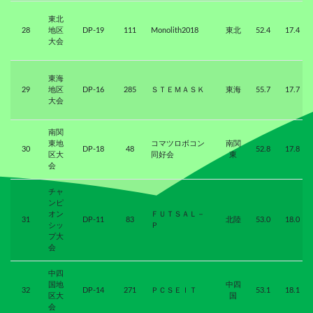
東北
28
地区
DP-19
111
Monolith2018
東北
52.4
17.4
大会
東海
29
地区
DP-16
285
ＳＴＥＭＡＳＫ
東海
55.7
17.7
大会
南関
東地
コマツロボコン
南関
30
DP-18
48
52.8
17.8
区大
同好会
東
会
チャ
ンピ
オン
ＦＵＴＳＡＬ－
31
DP-11
83
北陸
53.0
18.0
シッ
Ｐ
プ大
会
中四
国地
中四
32
DP-14
271
ＰＣＳＥＩＴ
53.1
18.1
区大
国
会