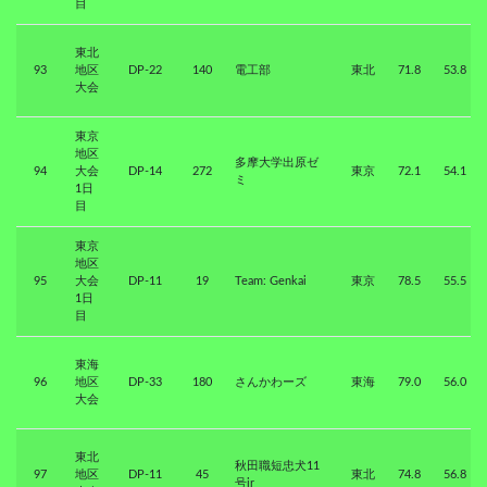
目
東北
93
地区
DP-22
140
電工部
東北
71.8
53.8
大会
東京
地区
多摩大学出原ゼ
94
大会
DP-14
272
東京
72.1
54.1
ミ
1日
目
東京
地区
95
大会
DP-11
19
Team: Genkai
東京
78.5
55.5
1日
目
東海
96
地区
DP-33
180
さんかわーズ
東海
79.0
56.0
大会
東北
秋田職短忠犬11
97
地区
DP-11
45
東北
74.8
56.8
号jr