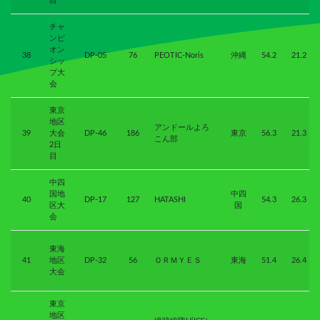
目
チャ
ンピ
オン
38
DP-05
76
PEOTIC-Noris
沖縄
54.2
21.2
シッ
プ大
会
東京
地区
アンドールよろ
39
大会
DP-46
186
東京
56.3
21.3
こん部
2日
目
中四
国地
中四
40
DP-17
127
HATASHI
54.3
26.3
区大
国
会
東海
41
地区
DP-32
56
ＯＲＭＹＥＳ
東海
51.4
26.4
大会
東京
地区